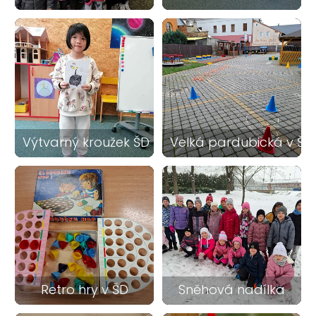
16
14
Výtvarný kroužek ŠD - kočky
Velká pardubická v ŠD
15
20
Retro hry v ŠD
Sněhová nadílka