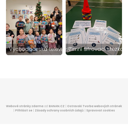
2
28
Východočeská televize V1
Zimní šifrovací stezka 
Webové stránky zdarma
od
BANAN.CZ
|
Ostravski Tvorba webových stránek
|
Přihlásit se
|
Zásady ochrany osobních údajů
|
Spravovat cookies