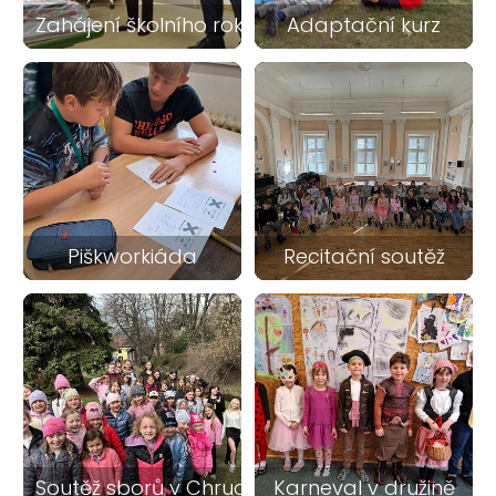
Zahájení školního roku
Adaptační kurz
5
7
Piškworkiáda
Recitační soutěž
5
28
Soutěž sborů v Chrudimi
Karneval v družině