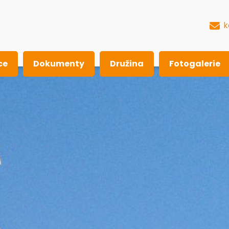
k
ce
Dokumenty
Družina
Fotogalerie