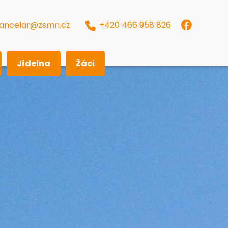
ancelar@zsmn.cz
+420 466 958 826
Jídelna
Žáci