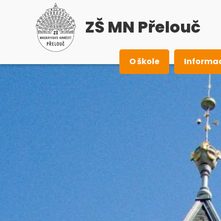
ZŠ MN Přelouč
O škole
Informa