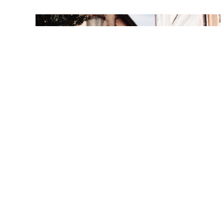
Zápis pro školní rok 2026/2027
1.12.2025
Zápis do 1. třídy Základní školy v Přelouči,
7
Masarykovo náměstí na školní rok