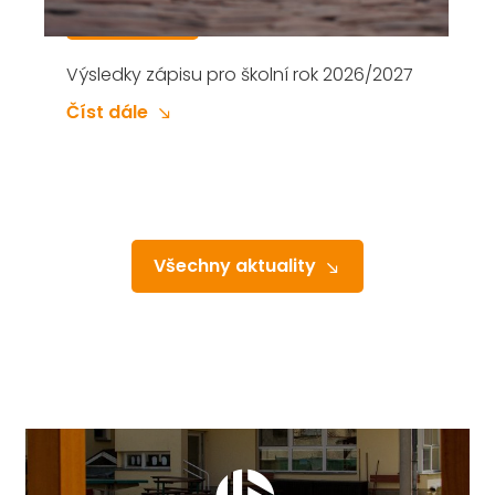
Zápis do 1. třídy Základní školy v Přelouči,
Masarykovo náměstí na školní rok
2026/2027 se koná V PÁTEK 6. ÚNORA
2026 od 14 do 18 hodin. Proč vybrat naši
Číst dále
školu: výdejna obědů (Občanská
Všechny aktuality