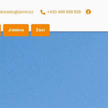
ancelar@zsmn.cz
+420 466 958 826
Jídelna
Žáci