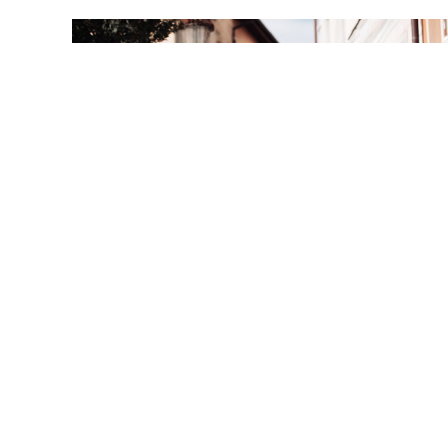
Zápis pro školní rok 2026/2027
1.12.2025
Zápis do 1. třídy Základní školy v Přelouči,
7
Masarykovo náměstí na školní rok
2026/2027 se koná V PÁTEK 6. ÚNORA 2026