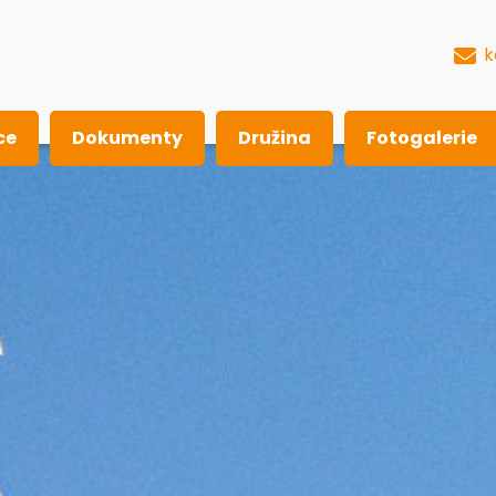
k
ce
Dokumenty
Družina
Fotogalerie