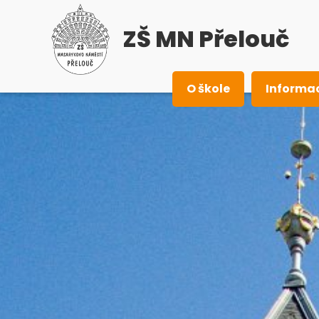
ZŠ MN Přelouč
O škole
Informa