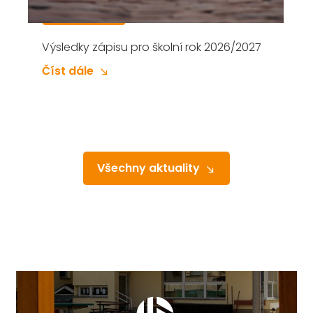
Zápis do 1. třídy Základní školy v Přelouči,
Masarykovo náměstí na školní rok
2026/2027 se koná V PÁTEK 6. ÚNORA
2026 od 14 do 18 hodin. Proč vybrat naši
Číst dále
školu: výdejna obědů (Občanská
Všechny aktuality