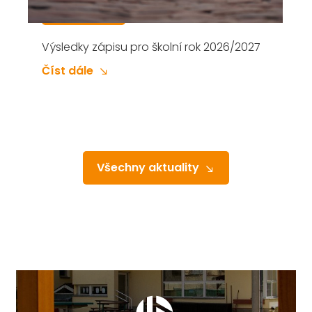
Zápis do 1. třídy Základní školy v Přelouči,
Masarykovo náměstí na školní rok
2026/2027 se koná V PÁTEK 6. ÚNORA
2026 od 14 do 18 hodin. Proč vybrat naši
Číst dále
školu: výdejna obědů (Občanská
Všechny aktuality