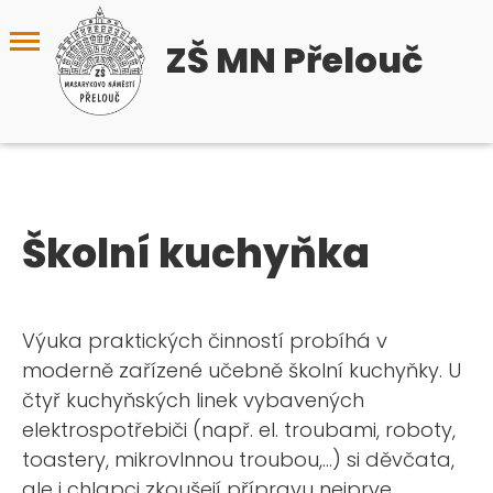
ZŠ MN Přelouč
Školní kuchyňka
Výuka praktických činností probíhá v
moderně zařízené učebně školní kuchyňky. U
čtyř kuchyňských linek vybavených
elektrospotřebiči (např. el. troubami, roboty,
toastery, mikrovlnnou troubou,...) si děvčata,
ale i chlapci zkoušejí přípravu nejprve