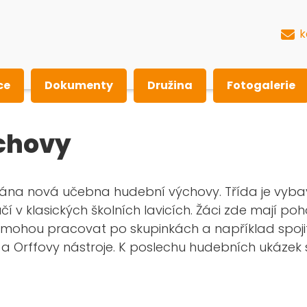
k
ce
Dokumenty
Družina
Fotogalerie
chovy
ována nová učebna hudební výchovy. Třída je vyb
í v klasických školních lavicích. Žáci zde mají po
i – mohou pracovat po skupinkách a například spo
 a Orffovy nástroje. K poslechu hudebních ukázek s