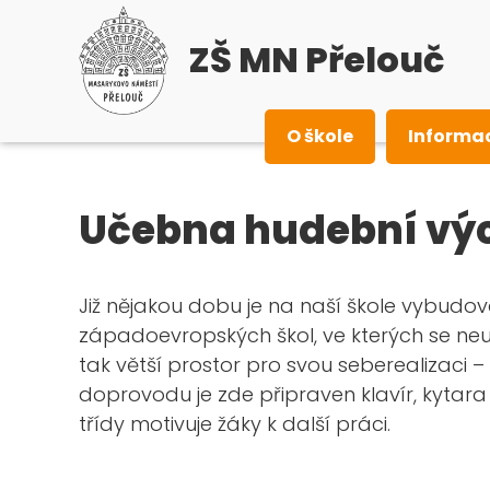
ZŠ MN Přelouč
O škole
Informa
Učebna hudební vý
Již nějakou dobu je na naší škole vybud
západoevropských škol, ve kterých se neuč
tak větší prostor pro svou seberealizac
doprovodu je zde připraven klavír, kytara
třídy motivuje žáky k další práci.