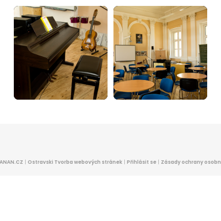
ANAN.CZ
|
Ostravski Tvorba webových stránek
|
Přihlásit se
|
Zásady ochrany osobn