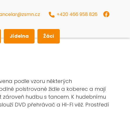
ancelar@zsmn.cz
+420 466 958 826
Jídelna
Žáci
avena podle vzoru některých
hodlné polstrované židle a koberec a mají
jit zároveň hudbu s tancem. K hudebnímu
louží DVD přehrávač a HI-FI věž. Prostředí