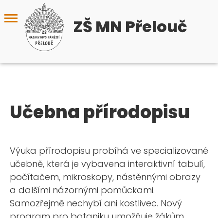
ZŠ MN Přelouč
Učebna přírodopisu
Výuka přírodopisu probíhá ve specializované
učebně, která je vybavena interaktivní tabulí,
počítačem, mikroskopy, nástěnnými obrazy
a dalšími názornými pomůckami.
Samozřejmě nechybí ani kostlivec. Nový
program pro botaniku umožňuje žákům