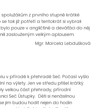
m spolužákům z prvního stupně krátké
e tak již potřetí a tentokrát si vybrali
ylo pouze v angličtině a deváťáci do něj
měnili zaslouženým velkým aplausem.
Mgr. Marcela Lebdušková
kolu v přírodě k přehradě Seč. Počasí vyšlo
ní na výlety. Jen ve středu přišel krátký
y velkou část přehrady, přírodní
nici Seč Ústupky. Děti si nenásilnou
 se jim budou hodit nejen do hodin