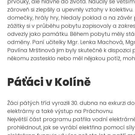
prvouky, ale hlavně do života. Naučily se většímu
zároveň si zlepšily a upevnily vztahy v kolektivu
domečky, hrály hry, hledaly poklad a na závěr
zážitky si v průběhu pobytu zapisovaly a zakres
odvezly jako památku. Během pobytu měly stále
odměny. Paní učitelky Mgr. Lenka Machová, Mgr
Pavlína Mrštinová jim
byly skutečně k dispozici 
někomu zastesklo nebo měl nějakou potíž, mohl 
Páťáci v Kolíně
Žáci pátých tříd vyrazili 30. dubna na exkurzi d
elektrárny a také výstup na Práchovnu.
Největší část programu patřila vodní elektrárně 
prohlédnout, jak se vyrábí elektřina pomocí síly