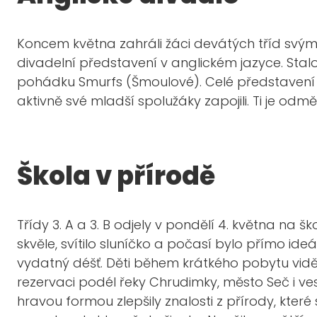
Koncem května zahráli žáci devátých tříd svý
divadelní představení v anglickém jazyce. Stalo s
pohádku Smurfs (Šmoulové). Celé představení b
aktivně své mladší spolužáky zapojili. Ti je od
Škola v přírodě
Třídy 3. A a 3. B odjely v pondělí 4. května na š
skvěle, svítilo sluníčko a počasí bylo přímo ideál
vydatný déšť. Děti během krátkého pobytu viděl
rezervaci podél řeky Chrudimky, město Seč i ves
hravou formou zlepšily znalosti z přírody, které