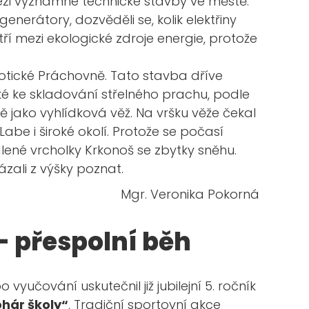
 mezi významné technické stavby ve městě.
generátory, dozvěděli se, kolik elektřiny
tří mezi ekologické zdroje energie, protože
gotické Práchovně. Tato stavba dříve
ké ke skladování střelného prachu, podle
ě jako vyhlídková věž. Na vršku věže čekal
Labe i široké okolí. Protože se počasí
lené vrcholky Krkonoš se zbytky sněhu.
zali z výšky poznat.
Mgr. Veronika Pokorná
- přespolní běh
yučování uskutečnil již jubilejní 5. ročník
ohár školy“
. Tradiční sportovní akce