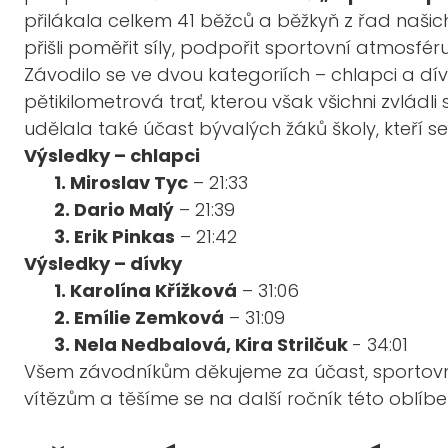
přilákala celkem 41 běžců a běžkyň z řad našich 
přišli poměřit síly, podpořit sportovní atmosfé
Závodilo se ve dvou kategoriích – chlapci a d
pětikilometrová trať, kterou však všichni zvlád
udělala také účast bývalých žáků školy, kteří se 
Výsledky – chlapci
1. Miroslav Tyc
– 21:33
2. Dario Malý
– 21:39
3. Erik Pinkas
– 21:42
Výsledky – dívky
1. Karolína Křížková
– 31:06
2. Emílie Zemková
– 31:09
3. Nela Nedbalová, Kira Strilčuk
- 34:01
Všem závodníkům děkujeme za účast, sportovn
vítězům a těšíme se na další ročník této oblíbe