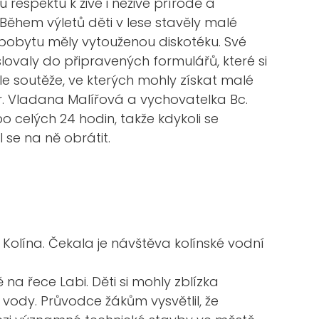
 respektu k živé i neživé přírodě a
. Během výletů děti v lese stavěly malé
 pobytu měly vytouženou diskotéku. Své
lovaly do připravených formulářů, které si
 soutěže, ve kterých mohly získat malé
. Vladana Malířová a vychovatelka Bc.
po celých 24 hodin, takže kdykoli se
se na ně obrátit.
o Kolína. Čekala je návštěva kolínské vodní
na řece Labi. Děti si mohly zblízka
 vody. Průvodce žákům vysvětlil, že