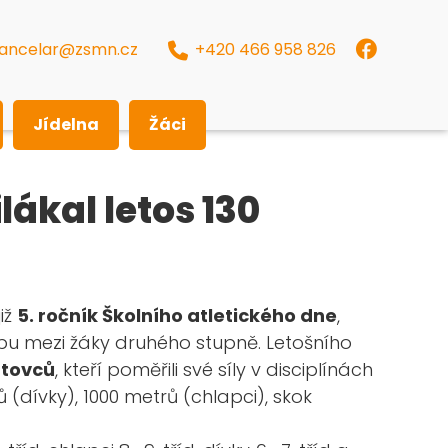
ancelar@zsmn.cz
+420 466 958 826
Jídelna
Žáci
lákal letos 130
již
5. ročník Školního atletického dne
,
libu mezi žáky druhého stupně. Letošního
rtovců
, kteří poměřili své síly v disciplínách
 (dívky), 1000 metrů (chlapci), skok