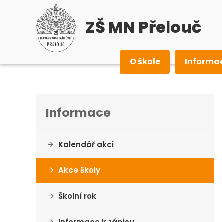
ZŠ MN Přelouč
O škole
Informa
Informace
Kalendář akcí
Akce školy
Školní rok
Informace k zápisu