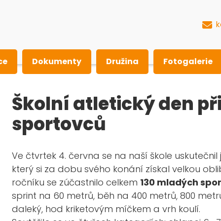
k
ce
Dokumenty
Družina
Fotogalerie
Školní atletický den při
sportovců
Ve čtvrtek 4. června se na naší škole uskutečnil 
který si za dobu svého konání získal velkou ob
ročníku se zúčastnilo celkem
130 mladých spo
sprint na 60 metrů, běh na 400 metrů, 800 metrů
daleký, hod kriketovým míčkem a vrh koulí.