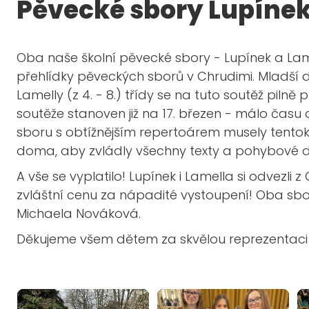
Pěvecké sbory Lupínek
Oba naše školní pěvecké sbory - Lupínek a Lamel
přehlídky pěveckých sborů v Chrudimi. Mladší děti 
Lamelly (z 4. - 8.) třídy se na tuto soutěž pilně 
soutěže stanoven již na 17. březen - málo času 
sboru s obtížnějším repertoárem musely tentok
doma, aby zvládly všechny texty a pohybové 
A vše se vyplatilo! Lupínek i Lamella si odvezli
zvláštní cenu za nápadité vystoupení! Oba sb
Michaela Nováková.
Děkujeme všem dětem za skvělou reprezentaci