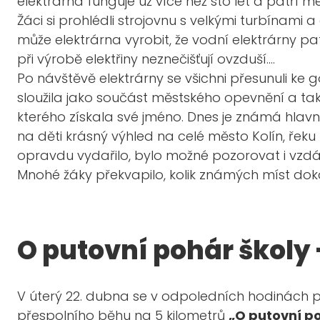
elektrárna funguje už více než sto let a patří
Žáci si prohlédli strojovnu s velkými turbínami a 
může elektrárna vyrobit, že vodní elektrárny pa
při výrobě elektřiny neznečišťují ovzduší….
Po návštěvě elektrárny se všichni přesunuli ke 
sloužila jako součást městského opevnění a ta
kterého získala své jméno. Dnes je známá hlavn
na děti krásný výhled na celé město Kolín, řeku 
opravdu vydařilo, bylo možné pozorovat i vzdá
Mnohé žáky překvapilo, kolik známých míst doká
O putovní pohár školy 
V úterý 22. dubna se v odpoledních hodinách po v
přespolního běhu na 5 kilometrů
„O putovní p