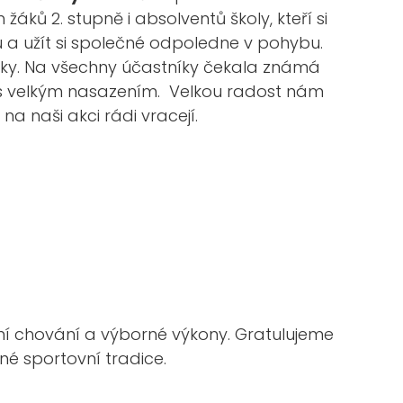
žáků 2. stupně i absolventů školy, kteří si
ru a užít si společné odpoledne v pohybu.
ívky. Na všechny účastníky čekala známá
li s velkým nasazením. Velkou radost nám
na naši akci rádi vracejí.
í chování a výborné výkony. Gratulujeme
né sportovní tradice.