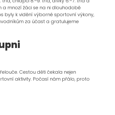
říd, chlapci 8.–9. tříd, dívky 6.–7. tříd a
jem a mnozí žáci se na ni dlouhodobě
os byly k vidění výborné sportovní výkony,
ávodníkům za účast a gratulujeme
tupni
Přelouče.
Cestou
děti
čekala nejen
tovní aktivity.
Počasí nám přálo,
proto