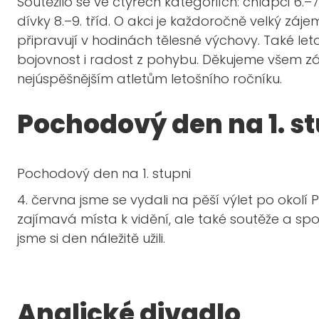
Soutěžilo se ve čtyřech kategoriích: chlapci 6.–7. t
dívky 8.–9. tříd. O akci je každoročně velký zá
připravují v hodinách tělesné výchovy. Také let
bojovnost i radost z pohybu. Děkujeme všem z
nejúspěšnějším atletům letošního ročníku.
Pochodový den na 1. s
Pochodový den na 1. stupni
4. června
jsme se vydali
na
pěší výlet
po
okolí 
zajímavá místa k vidění, ale také soutěže a spor
jsme s
i den náležitě
užili.
Anglické divadlo