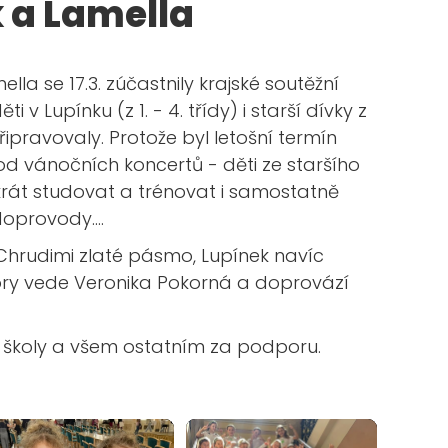
 a Lamella
la se 17.3. zúčastnily krajské soutěžní
v Lupínku (z 1. - 4. třídy) i starší dívky z
připravovaly. Protože byl letošní termín
od vánočních koncertů - děti ze staršího
rát studovat a trénovat i samostatně
doprovody….
 z Chrudimi zlaté pásmo, Lupínek navíc
ory vede Veronika Pokorná a doprovází
 školy a všem ostatním za podporu.