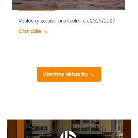
Zápis do 1. třídy Základní školy v Přelouči,
Masarykovo náměstí na školní rok
2026/2027 se koná V PÁTEK 6. ÚNORA
2026 od 14 do 18 hodin. Proč vybrat naši
Číst dále
školu: výdejna obědů (Občanská
Všechny aktuality