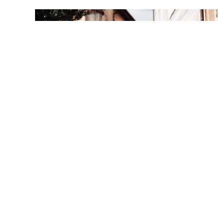
Zápis pro školní rok 2026/2027
1.12.2025
Zápis do 1. třídy Základní školy v Přelouči,
7
Masarykovo náměstí na školní rok
2026/2027 se koná V PÁTEK 6. ÚNORA 2026