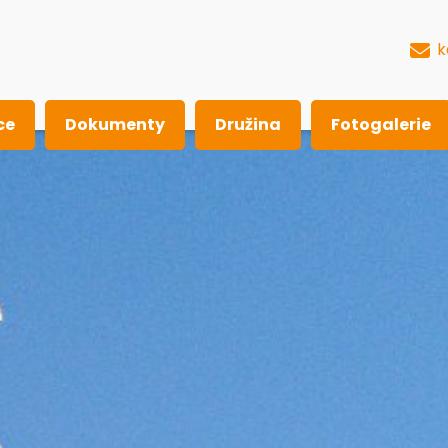
k
ce
Dokumenty
Družina
Fotogalerie