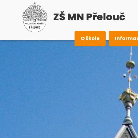
ZŠ MN Přelouč
O škole
Informa