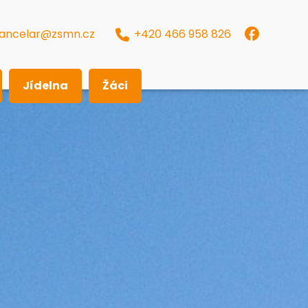
ancelar@zsmn.cz
+420 466 958 826
Jídelna
Žáci